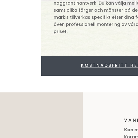
noggrant hantverk. Du kan välja mella
samt olika färger och mönster på de
markis tillverkas specifikt efter dina 
även professionell montering av våra e
priset.
KOSTNADSFRITT H
VAN
Kan m
Korgm