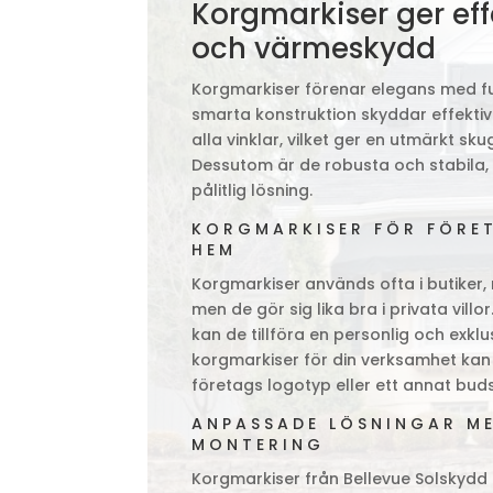
Korgmarkiser ger eff
och värmeskydd
Korgmarkiser förenar elegans med fu
smarta konstruktion skyddar effektiv
alla vinklar, vilket ger en utmärkt s
Dessutom är de robusta och stabila, v
pålitlig lösning.
KORGMARKISER FÖR FÖRE
HEM
Korgmarkiser används ofta i butiker, 
men de gör sig lika bra i privata vill
kan de tillföra en personlig och exklu
korgmarkiser för din verksamhet kan 
företags logotyp eller ett annat bu
ANPASSADE LÖSNINGAR ME
MONTERING
Korgmarkiser från Bellevue Solskydd 