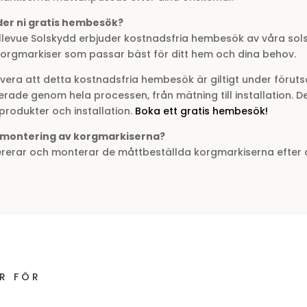
der ni gratis hembesök?
ellevue Solskydd erbjuder kostnadsfria hembesök av våra sol
 korgmarkiser som passar bäst för ditt hem och dina behov.
era att detta kostnadsfria hembesök är giltigt under förutsä
erade genom hela processen, från mätning till installation. D
produkter och installation.
Boka ett gratis hembesök!
 montering av korgmarkiserna?
vererar och monterar de måttbeställda korgmarkiserna efter 
R FÖR