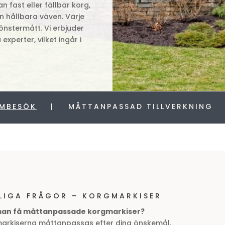
n fast eller fällbar korg,
n hållbara väven. Varje
fönstermått. Vi erbjuder
xperter, vilket ingår i
EMBESÖK
| MÅTTANPASSAD TILLVERKNING 
LIGA FRÅGOR – KORGMARKISER
an få måttanpassade korgmarkiser?
arkiserna måttanpassas efter dina önskemål.