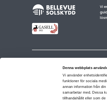
Vi e
gui
lösn
Kontakt Nyköping
Denna webbplats använde
Vi använder enhetsidentifie
Östra Längdgatan 5
funktioner för sociala medi
611 35 Nyköping
annan information från din
Sweden
samarbetar med. Dessa kan
0155-500 73
tillhandahållit eller som d
070-405 53 81
info.ost@bellevuesolskydd.se