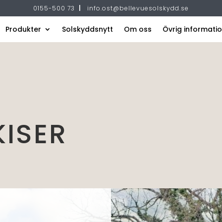
0155-500 73
|
info.ost@bellevuesolskydd.se
Produkter
Solskyddsnytt
Om oss
Övrig informati
ISER