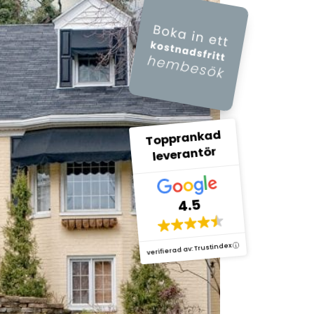
Topprankad
leverantör
4.5
verifierad av: Trustindex