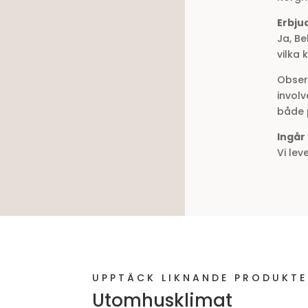
Erbju
Ja, B
vilka
Observ
involv
både 
Ingår
Vi le
UPPTÄCK LIKNANDE PRODUKTE
Utomhusklimat