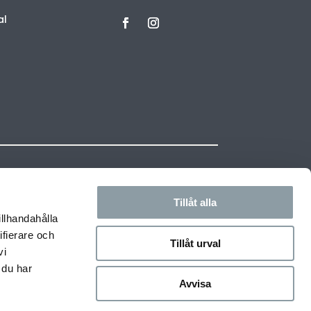
al
Tillåt alla
illhandahålla
ifierare och
Tillåt urval
vi
 du har
Avvisa