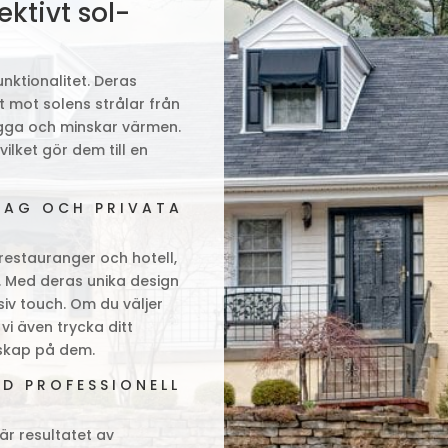
ektivt sol-
nktionalitet. Deras
t mot solens strålar från
kugga och minskar värmen.
ilket gör dem till en
TAG OCH PRIVATA
restauranger och hotell,
or. Med deras unika design
siv touch. Om du väljer
vi även trycka ditt
dskap på dem.
D PROFESSIONELL
är resultatet av