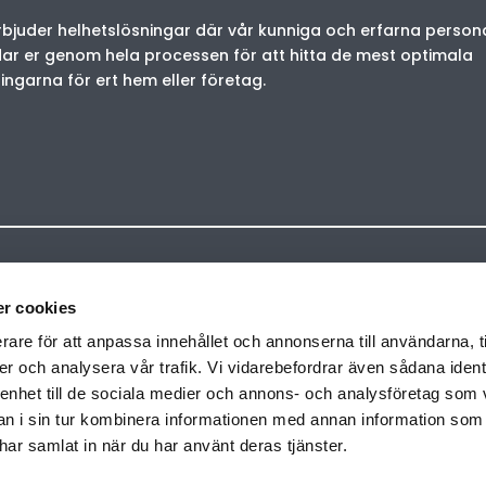
rbjuder helhetslösningar där vår kunniga och erfarna person
dar er genom hela processen för att hitta de mest optimala
ingarna för ert hem eller företag.
Öppettider
r cookies
rare för att anpassa innehållet och annonserna till användarna, t
Måndag-Torsdag:
er och analysera vår trafik. Vi vidarebefordrar även sådana ident
08.00-16.30
 enhet till de sociala medier och annons- och analysföretag som 
Fredag:
 i sin tur kombinera informationen med annan information som
08.00-15.00
e har samlat in när du har använt deras tjänster.