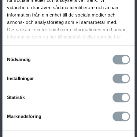
vidarebefordrar även sådana identifierare och annan
information från din enhet till de sociala medier och
annons- och analysföretag som vi samarbetar med.
Dessa kan i sin tur kombinera informationen med annan
information som du har tillhandahållit eller som de har
samlat in när du har använt deras tjänster.
Samtyckesval
Nödvändig
Vi erbjuder helhetslösningar där vår kunniga och
erfarna personal guidar er genom hela
processen för att hitta de mest optimala
Inställningar
lösningarna för ert hem eller företag.
Statistik
Marknadsföring