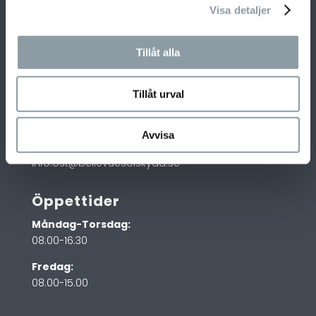
Visa detaljer
Kontakt Nyköping
Tillåt alla
Östra Längdgatan 5
611 35 Nyköping
Tillåt urval
Sweden
0155-500 73
Avvisa
070-405 53 81
info.ost@bellevuesolskydd.se
Öppettider
Måndag-Torsdag:
08.00-16.30
Fredag:
08.00-15.00