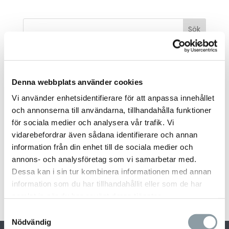
Sök
Recent Posts
Persienner eller gardiner, vad är bäst för dig?
Denna webbplats använder cookies
Pergola – en elegant lösning för din trädgård
Vi använder enhetsidentifierare för att anpassa innehållet
Våra gardiner skapar varmare atmosfär
och annonserna till användarna, tillhandahålla funktioner
för sociala medier och analysera vår trafik. Vi
God Jul och Gott Nytt År
vidarebefordrar även sådana identifierare och annan
1 552 persienner till Kronprinsen i Malmö
information från din enhet till de sociala medier och
annons- och analysföretag som vi samarbetar med.
Recent Comments
Dessa kan i sin tur kombinera informationen med annan
information som du har tillhandahållit eller som de har
Inga kommentarer att visa.
samlat in när du har använt deras tjänster.
Samtyckesval
Nödvändig