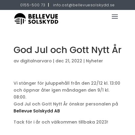
0155-500 73
|
info.ost@bellevuesolskydd.se
God Jul och Gott Nytt År
av
digitalnarvaro
|
dec 21, 2022
|
Nyheter
Vi stänger för juluppehåll från den 22/12 kl. 13:00
och öppnar åter igen måndagen den 9/1 kl.
08:00.
God Jul och Gott Nytt År önskar personalen på
Bellevue Solskydd AB
Tack för i år och välkommen tillbaka 2023!