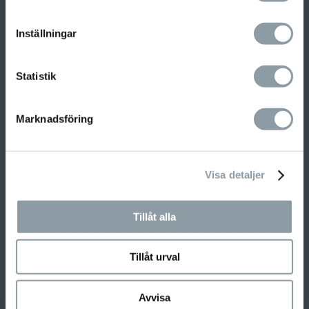
Inställningar
Statistik
Marknadsföring
Vi erbjuder helhetslösningar där vår kunniga och
Visa detaljer
erfarna personal guidar er genom hela
processen för att hitta de mest optimala
lösningarna för ert hem eller företag.
Tillåt alla
Tillåt urval
Avvisa