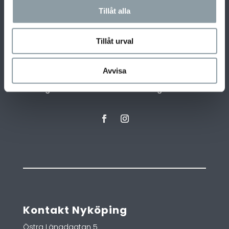
Tillåt alla
Tillåt urval
Vi erbjuder helhetslösningar där vår kunniga och
erfarna personal guidar er genom hela
Avvisa
processen för att hitta de mest optimala
lösningarna för ert hem eller företag.
Kontakt Nyköping
Östra Längdgatan 5