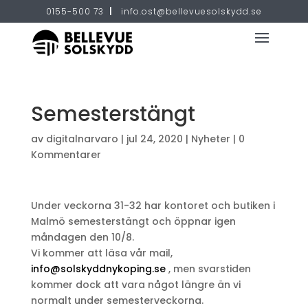
0155-500 73
|
info.ost@bellevuesolskydd.se
Semesterstängt
av
digitalnarvaro
|
jul 24, 2020
|
Nyheter
|
0
Kommentarer
Under veckorna 31-32 har kontoret och butiken i
Malmö semesterstängt och öppnar igen
måndagen den 10/8.
Vi kommer att läsa vår mail,
info@solskyddnykoping.se
, men svarstiden
kommer dock att vara något längre än vi
normalt under semesterveckorna.