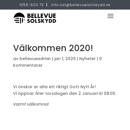
0155-500 73
|
info.ost@bellevuesolskydd.se
Välkommen 2020!
av
bellevueadmin
|
jan 1, 2020
|
Nyheter
|
0
Kommentarer
Vi önskar er alla ett riktigt Gott Nytt År!
Vi öppnar åter torsdagen den 2 Januari kl 08:00.
Varmt välkomna!