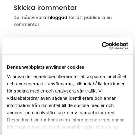
Skicka kommentar
Du måste vara
inloggad
för att publicera en
kommentar.
Sök
Denna webbplats använder cookies
Recent Posts
Vi använder enhetsidentifierare för att anpassa innehållet
Persienner eller gardiner, vad är bäst för dig?
och annonserna till användarna, tillhandahålla funktioner
för sociala medier och analysera vår trafik. Vi
Pergola – en elegant lösning för din trädgård
vidarebefordrar även sådana identifierare och annan
Våra gardiner skapar varmare atmosfär
information från din enhet till de sociala medier och
God Jul och Gott Nytt År
annons- och analysföretag som vi samarbetar med.
1 552 persienner till Kronprinsen i Malmö
Dessa kan i sin tur kombinera informationen med annan
information som du har tillhandahållit eller som de har
samlat in när du har använt deras tjänster.