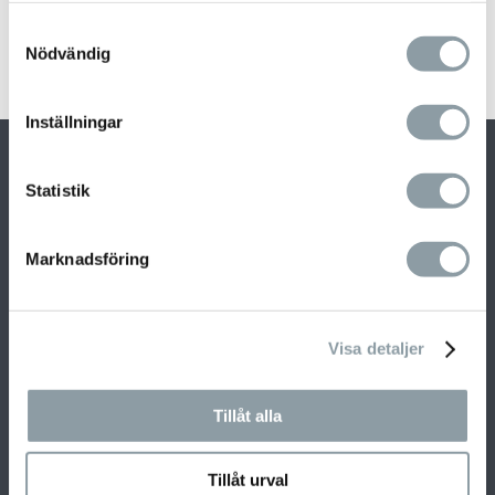
Recent Comments
Samtyckesval
Inga kommentarer att visa.
Nödvändig
Inställningar
Statistik
Marknadsföring
Visa detaljer
Vi erbjuder helhetslösningar där vår kunniga och
Tillåt alla
erfarna personal guidar er genom hela
processen för att hitta de mest optimala
lösningarna för ert hem eller företag.
Tillåt urval